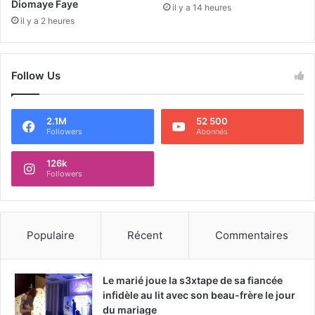
Diomaye Faye
il y a 14 heures
il y a 2 heures
Follow Us
2.1M
52 500
Followers
Abonnés
126k
Followers
Populaire
Récent
Commentaires
Le marié joue la s3xtape de sa fiancée
infidèle au lit avec son beau-frère le jour
du mariage