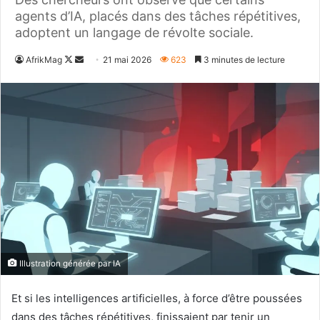
agents d’IA, placés dans des tâches répétitives,
adoptent un langage de révolte sociale.
Follow
Envoyer
AfrikMag
21 mai 2026
623
3 minutes de lecture
on
un
X
courriel
Illustration générée par IA
Et si les intelligences artificielles, à force d’être poussées
dans des tâches répétitives, finissaient par tenir un