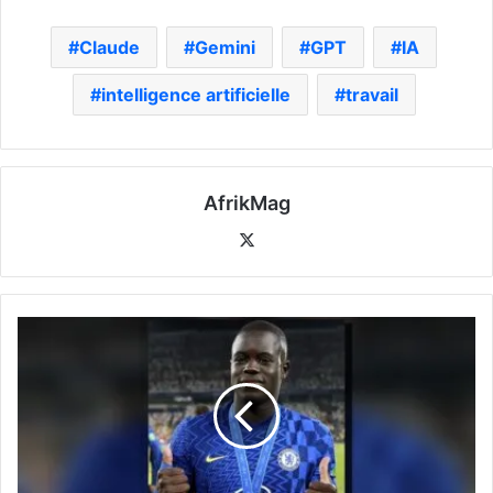
Claude
Gemini
GPT
IA
intelligence artificielle
travail
AfrikMag
X