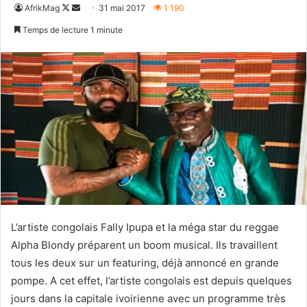
Follow
Envoyer
AfrikMag
31 mai 2017
1 190
on
un
Temps de lecture 1 minute
X
courriel
L’artiste congolais Fally Ipupa et la méga star du reggae
Alpha Blondy préparent un boom musical. Ils travaillent
tous les deux sur un featuring, déjà annoncé en grande
pompe. A cet effet, l’artiste congolais est depuis quelques
jours dans la capitale ivoirienne avec un programme très