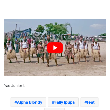
Yao Junior L
Alpha Blondy
Fally Ipupa
feat