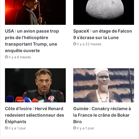
USA : un avion passe trop
SpaceX : un étage de Falcon
près de l’hélicoptère
9 s’écrase sur la Lune
transportant Trump, une
il y a 22 heures
enquête ouverte
il y a 6 heures
Côte d’Ivoire : Hervé Renard
Guinée : Conakry réclame à
redevient sélectionneur des
la France le crâne de Bokar
Éléphants
Biro
il y a 1 jour
il y a 1 jour