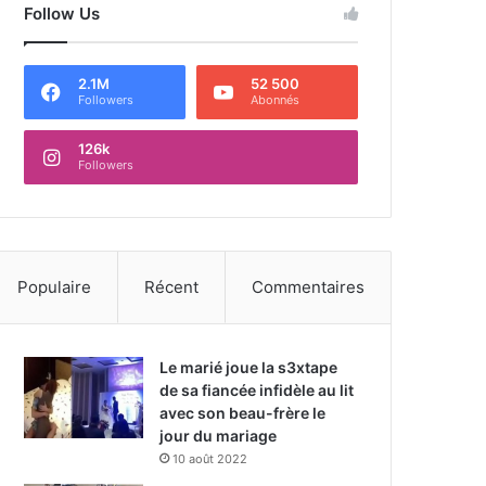
Follow Us
2.1M
52 500
Followers
Abonnés
126k
Followers
Populaire
Récent
Commentaires
Le marié joue la s3xtape
de sa fiancée infidèle au lit
avec son beau-frère le
jour du mariage
10 août 2022