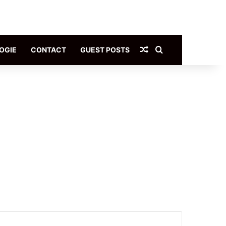
Article Aléatoire
Rechercher
OGIE
CONTACT
GUEST POSTS