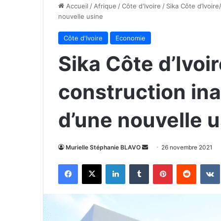
Accueil
/
Afrique
/
Côte d'Ivoire
/
Sika Côte d’Ivoire
nouvelle usine
Côte d'Ivoire
Economie
Sika Côte d’Ivoir
construction ina
d’une nouvelle 
Envoyer
Murielle Stéphanie BLAVO
26 novembre 2021
un
Facebook
X
Linkedin
Tumblr
Pinterest
Reddit
courriel