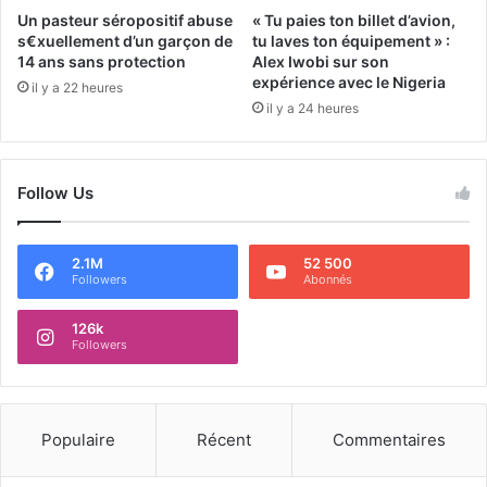
Un pasteur séropositif abuse
« Tu paies ton billet d’avion,
s€xuellement d’un garçon de
tu laves ton équipement » :
14 ans sans protection
Alex Iwobi sur son
expérience avec le Nigeria
il y a 22 heures
il y a 24 heures
Follow Us
2.1M
52 500
Followers
Abonnés
126k
Followers
Populaire
Récent
Commentaires