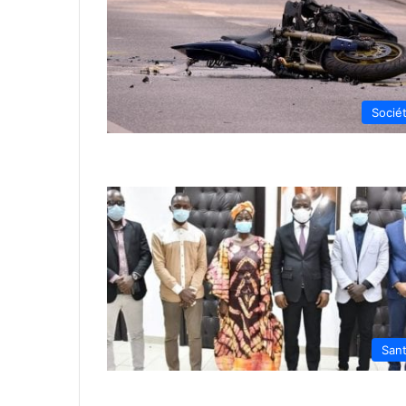
Socié
San