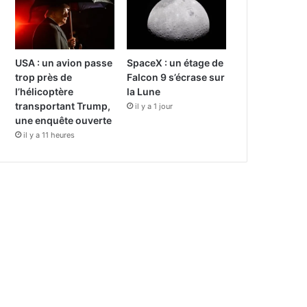
USA : un avion passe
SpaceX : un étage de
trop près de
Falcon 9 s’écrase sur
l’hélicoptère
la Lune
transportant Trump,
il y a 1 jour
une enquête ouverte
il y a 11 heures