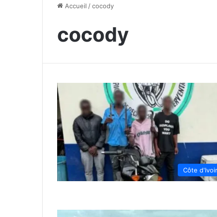
Accueil
/
cocody
cocody
Côte d'Ivoi