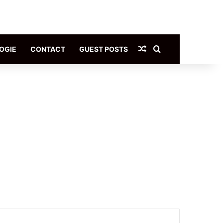
Article Aléatoire
Rechercher
OGIE
CONTACT
GUEST POSTS