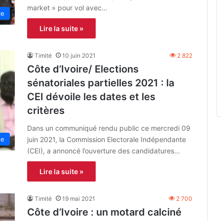
market » pour vol avec…
re
Lire la suite »
Timité
10 juin 2021
2 822
Côte d’Ivoire/ Elections
sénatoriales partielles 2021 : la
CEI dévoile les dates et les
critères
Dans un communiqué rendu public ce mercredi 09
juin 2021, la Commission Electorale Indépendante
ue
(CEI), a annoncé l’ouverture des candidatures…
Lire la suite »
Timité
19 mai 2021
2 700
Côte d’Ivoire : un motard calciné