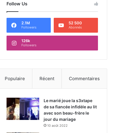
Follow Us
2.1M
52 500
Followers
Abonnés
126k
Followers
Populaire
Récent
Commentaires
Le marié joue la s3xtape
de sa fiancée infidèle au lit
avec son beau-frère le
jour du mariage
10 août 2022