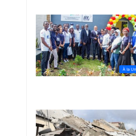
À la U