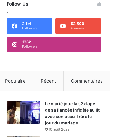
Follow Us
2.1M
52 500
Followers
Abonnés
126k
Followers
Populaire
Récent
Commentaires
Le marié joue la s3xtape
de sa fiancée infidèle au lit
avec son beau-frère le
jour du mariage
10 août 2022