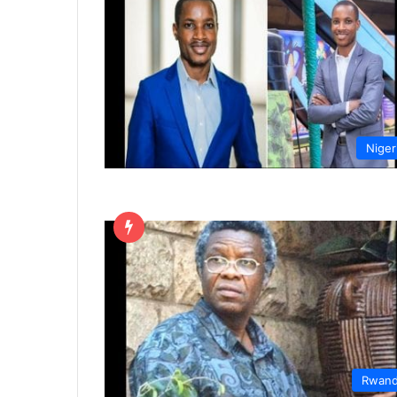
Niger
Rwan