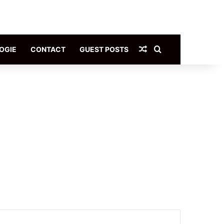
Article Aléatoire
Rechercher
OGIE
CONTACT
GUEST POSTS