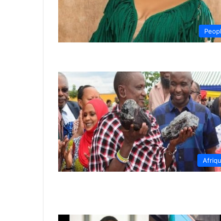
Peop
Afriq