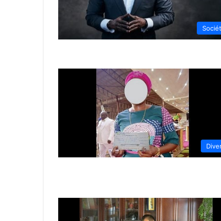
Socié
Dive