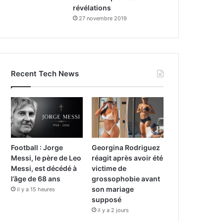
révélations
27 novembre 2019
Recent Tech News
Football : Jorge
Georgina Rodriguez
Messi, le père de Leo
réagit après avoir été
Messi, est décédé à
victime de
l’âge de 68 ans
grossophobie avant
son mariage
il y a 15 heures
supposé
il y a 2 jours