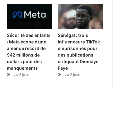
Sécurité des enfants
Sénégal : trois
: Meta écope d’une
influenceurs TikTok
amende record de
emprisonnés pour
942 millions de
des publications
dollars pour des
critiquant Diomaye
manquements
Faye
il y a 2 jours
il y a 2 jours