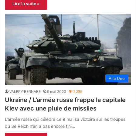
Lire la suite »
À la Une
VALERY BERNABE
9 mai 2023
1 285
Ukraine / L’armée russe frappe la capitale
Kiev avec une pluie de missiles
L’armée russe qui célèbre ce 9 mai sa victoire sur les troupes
du 3e Reich n’en a pas encore fini…