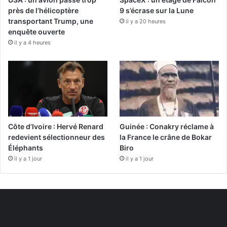
près de l’hélicoptère
9 s’écrase sur la Lune
transportant Trump, une
il y a 20 heures
enquête ouverte
il y a 4 heures
Côte d’Ivoire : Hervé Renard
Guinée : Conakry réclame à
redevient sélectionneur des
la France le crâne de Bokar
Éléphants
Biro
il y a 1 jour
il y a 1 jour