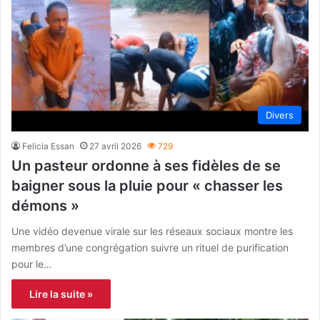
Divers
Felicia Essan
27 avril 2026
729
Un pasteur ordonne à ses fidèles de se
baigner sous la pluie pour « chasser les
démons »
Une vidéo devenue virale sur les réseaux sociaux montre les
membres d’une congrégation suivre un rituel de purification
pour le…
Lire la suite »