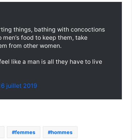
erting things, bathing with concoctions
 men’s food to keep them, take
hem from other women.
l like a man is all they have to live
16 juillet 2019
femmes
hommes