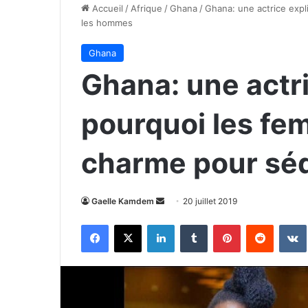
Accueil
/
Afrique
/
Ghana
/
Ghana: une actrice expl
les hommes
Ghana
Ghana: une actr
pourquoi les fem
charme pour sé
Envoyer
Gaelle Kamdem
20 juillet 2019
un
Facebook
X
Linkedin
Tumblr
Pinterest
Reddit
courriel