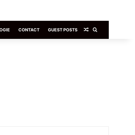
Article Aléatoire
Rechercher
OGIE
CONTACT
GUEST POSTS