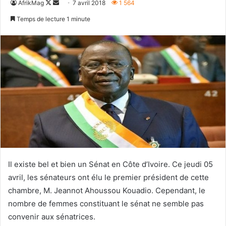
Follow
Envoyer
AfrikMag
7 avril 2018
1 564
on
un
Temps de lecture 1 minute
X
courriel
Il existe bel et bien un Sénat en Côte d’Ivoire. Ce jeudi 05
avril, les sénateurs ont élu le premier président de cette
chambre, M. Jeannot Ahoussou Kouadio. Cependant, le
nombre de femmes constituant le sénat ne semble pas
convenir aux sénatrices.