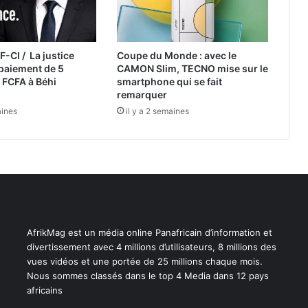
F-CI / La justice
Coupe du Monde : avec le
paiement de 5
CAMON Slim, TECNO mise sur le
e FCFA à Béhi
smartphone qui se fait
remarquer
aines
il y a 2 semaines
AfrikMag est un média online Panafricain d’information et
divertissement avec 4 millions d’utilisateurs, 8 millions des
vues vidéos et une portée de 25 millions chaque mois.
Nous sommes classés dans le top 4 Media dans 12 pays
africains