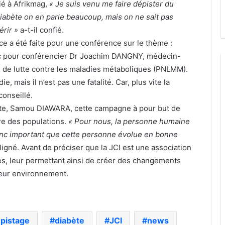
ié à Afrikmag,
« Je suis venu me faire dépister du
diabète on en parle beaucoup, mais on ne sait pas
érir »
a-t-il confié.
ce a été faite pour une conférence sur le thème :
vec pour conférencier Dr Joachim DANGNY, médecin-
 de lutte contre les maladies métaboliques (PNLMM).
e, mais il n’est pas une fatalité. Car, plus vite la
conseillé.
Elite, Samou DIAWARA, cette campagne à pour but de
re des populations.
« Pour nous, la personne humaine
 donc important que cette personne évolue en bonne
ouligné. Avant de préciser que la JCI est une association
es, leur permettant ainsi de créer des changements
leur environnement.
pistage
diabète
JCI
news