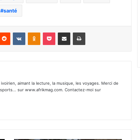
santé
nterest
Reddit
VKontakte
Odnoklassniki
Pocket
Partager par email
Imprimer
ivoirien, aimant la lecture, la musique, les voyages. Merci de
t sports... sur www.afrikmag.com. Contactez-moi sur