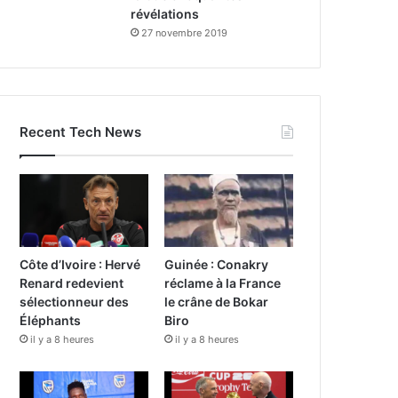
révélations
27 novembre 2019
Recent Tech News
Côte d’Ivoire : Hervé
Guinée : Conakry
Renard redevient
réclame à la France
sélectionneur des
le crâne de Bokar
Éléphants
Biro
il y a 8 heures
il y a 8 heures