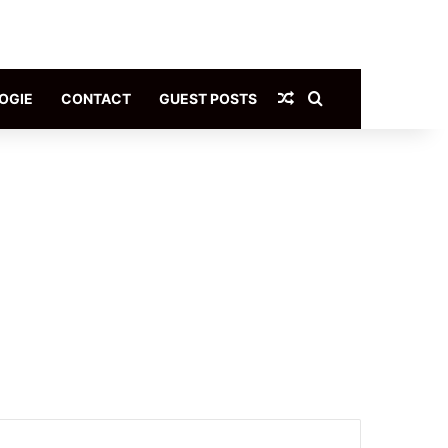
Article Aléatoire
Rechercher
OGIE
CONTACT
GUEST POSTS