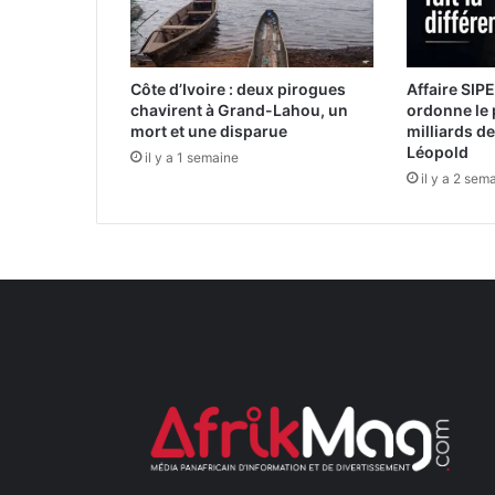
Côte d’Ivoire : deux pirogues
Affaire SIPE
chavirent à Grand-Lahou, un
ordonne le 
mort et une disparue
milliards d
Léopold
il y a 1 semaine
il y a 2 sem