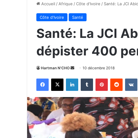
Accueil
/
Afrique
/
Côte d'Ivoire
/
Santé: La JCI Abi
Côte d'Ivoire
Santé
Santé: La JCI Abi
dépister 400 pe
Envoyer
Hartman N'CHO
10 décembre 2018
un
Facebook
X
Linkedin
Tumblr
Pinterest
Reddit
courriel