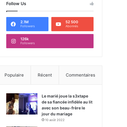
Follow Us
2.1M
52 500
Followers
Abonnés
126k
Followers
Populaire
Récent
Commentaires
Le marié joue la s3xtape
de sa fiancée infidèle au lit
avec son beau-frère le
jour du mariage
10 août 2022