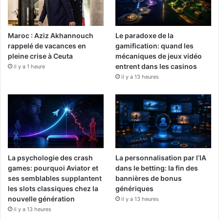
Maroc : Aziz Akhannouch
Le paradoxe de la
rappelé de vacances en
gamification: quand les
pleine crise à Ceuta
mécaniques de jeux vidéo
entrent dans les casinos
il y a 1 heure
il y a 13 heures
La psychologie des crash
La personnalisation par l’IA
games: pourquoi Aviator et
dans le betting: la fin des
ses semblables supplantent
bannières de bonus
les slots classiques chez la
génériques
nouvelle génération
il y a 13 heures
il y a 13 heures