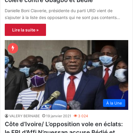
colère contre Gbagbo et Bédié
Danielle Boni Claverie, présidente du parti URD vient de
s’ajouter à la liste des opposants qui ne sont pas contents…
Lire la suite »
À la Une
VALERY BERNABE
19 janvier 2021
3 024
Côte d’Ivoire/ L’opposition vole en éclats:
le FPI d’Affi N’guessan accuse Bédié et