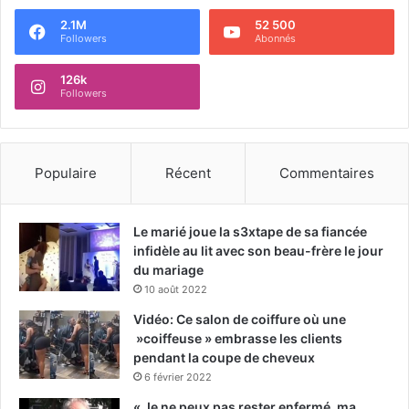
2.1M
52 500
Followers
Abonnés
126k
Followers
Populaire
Récent
Commentaires
Le marié joue la s3xtape de sa fiancée
infidèle au lit avec son beau-frère le jour
du mariage
10 août 2022
Vidéo: Ce salon de coiffure où une
»coiffeuse » embrasse les clients
pendant la coupe de cheveux
6 février 2022
« Je ne peux pas rester enfermé, ma