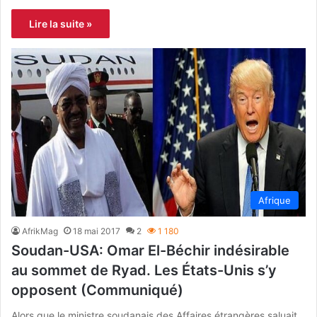
Lire la suite »
Afrique
AfrikMag
18 mai 2017
2
1 180
Soudan-USA: Omar El-Béchir indésirable
au sommet de Ryad. Les États-Unis s’y
opposent (Communiqué)
Alors que le ministre soudanais des Affaires étrangères saluait