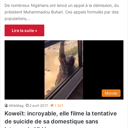
De nombreux Nigérians ont lancé un appel à la démission, du
président Muhammadou Buhari. Ces appels formulés par des
populations,…
Lire la suite »
Monde
AfrikMag
2 avril 2017
1 301
Koweït: incroyable, elle filme la tentative
de suicide de sa domestique sans