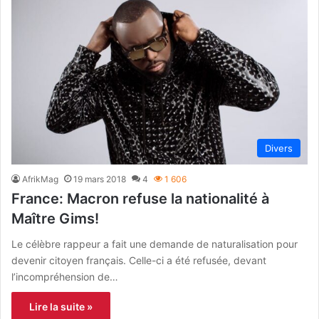
Divers
AfrikMag
19 mars 2018
4
1 606
France: Macron refuse la nationalité à
Maître Gims!
Le célèbre rappeur a fait une demande de naturalisation pour
devenir citoyen français. Celle-ci a été refusée, devant
l’incompréhension de…
Lire la suite »