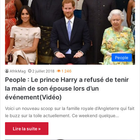
People
AfrikMag
2 juillet 2018
1 246
People : Le prince Harry a refusé de tenir
la main de son épouse lors d’un
événement(Vidéo)
Voici un nouveau scoop sur la famille royale d’Angleterre qui fait
le buzz sur la toile actuellement. Ce weekend quelque…
Lire la suite »