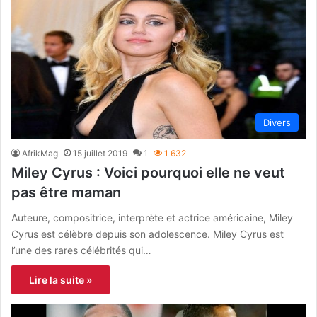
Divers
AfrikMag
15 juillet 2019
1
1 632
Miley Cyrus : Voici pourquoi elle ne veut
pas être maman
Auteure, compositrice, interprète et actrice américaine, Miley
Cyrus est célèbre depuis son adolescence. Miley Cyrus est
l’une des rares célébrités qui…
Lire la suite »